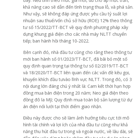
đây. Nếu tính theo mức giá mới, dù cho áp mức trần,
khả năng cao sẽ dẫn đến tình trạng thua lỗ, và phá sản.
Như vậy, sẽ không đáp ứng được yêu cầu tỷ suất lợi
nhuận sau thuế/vốn chủ sở hữu (ROE) 12% theo thông
tư số 15/2022/TT-BCT về quy định phương pháp xây
dựng khung giá điện cho các nhà máy NLTT chuyển
tiếp; ban hành hồi tháng 10-2022.
Bên cạnh đó, nhà đầu tư cũng cho rằng theo thông tư
mới ban hành số 01/2023/TT-BCT, đã bãi bỏ một số
quy định quan trọng tại thông tư số 02/2019/TT-BCT
và 18/2020/TT-BCT liên quan đến các vấn đề kêu gọi,
khuyến khích đầu tưvào lĩnh vực NLTT. Trong đó, có 3
nội dung lớn đáng chú ý nhất là: Cam kết thời hạn hợp
đồng mua bán điện trong 20 năm; Neo giá điện theo
đồng đô la Mỹ; Quy định mua toàn bộ sản lượng từ dự
án điện nối lưới tại thời điểm giao nhận.
Điều này được cho sẽ làm ảnh hưởng tiêu cực tới mô
hình tài chính và lợi ích của nhà đầu tư cũng như khả
năng thu hút đầu tư trong và ngoài nước, về lâu dài, sẽ