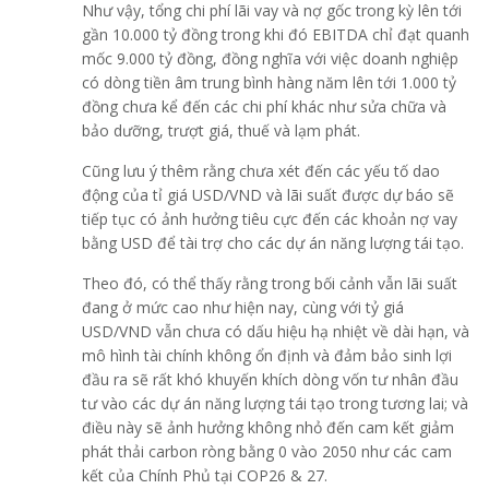
Như vậy, tổng chi phí lãi vay và nợ gốc trong kỳ lên tới
gần 10.000 tỷ đồng trong khi đó EBITDA chỉ đạt quanh
mốc 9.000 tỷ đồng, đồng nghĩa với việc doanh nghiệp
có dòng tiền âm trung bình hàng năm lên tới 1.000 tỷ
đồng chưa kể đến các chi phí khác như sửa chữa và
bảo dưỡng, trượt giá, thuế và lạm phát.
Cũng lưu ý thêm rằng chưa xét đến các yếu tố dao
động của tỉ giá USD/VND và lãi suất được dự báo sẽ
tiếp tục có ảnh hưởng tiêu cực đến các khoản nợ vay
bằng USD để tài trợ cho các dự án năng lượng tái tạo.
Theo đó, có thể thấy rằng trong bối cảnh vẫn lãi suất
đang ở mức cao như hiện nay, cùng với tỷ giá
USD/VND vẫn chưa có dấu hiệu hạ nhiệt về dài hạn, và
mô hình tài chính không ổn định và đảm bảo sinh lợi
đầu ra sẽ rất khó khuyến khích dòng vốn tư nhân đầu
tư vào các dự án năng lượng tái tạo trong tương lai; và
điều này sẽ ảnh hưởng không nhỏ đến cam kết giảm
phát thải carbon ròng bằng 0 vào 2050 như các cam
kết của Chính Phủ tại COP26 & 27.