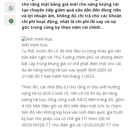
cho rằng mặt bằng giá mới cho năng lượng tái
tạo chuyển tiếp giảm quá sâu dẫn đến dòng tiền
và lợi nhuận âm, không đủ chi trả cho các khoản
chi phí hoạt động, nhất là chi phí lãi vay và nợ
gốc trong cùng kỳ theo năm tài chính...
Ảnh minh họa.
Cụ thể, trước đó có 36 nhà đầu tư cùng nhau gửi văn
bản kiến nghị tới Thủ Tướng chính phủ về những điểm
bất cập trong khung giá cơ chế phát điện mới cho các
dự án năng lượng tái tạo sau quyết định (QĐ) số
21/QĐ-BCT ban hành hồi tháng 1/2023.
Theo đó, các nhà đầu tư cho rằng vì chịu ảnh hưởng
nặng nề từ dịch Covid-19, nên có tới 84 dự án năng
lượng tái tạo, tổng công suất 4.872 MW trong đó, gồm:
4.185 MW điện gió và 492 MW điện mặt trời, bị chậm
tiến độ nên không kịp hòa vào lưới điện quốc gia trước
kỳ hạn cho phép của cơ chế giá FIT theo QĐ số
39/2018/QĐ-TT cho điện gió và 13/2020/QĐ-TT cho