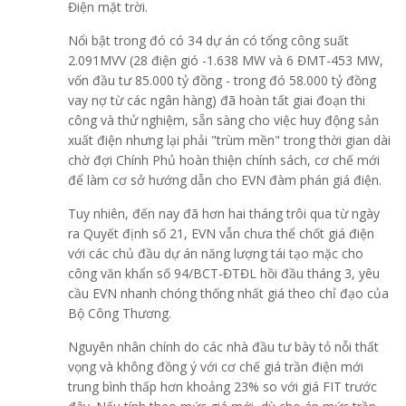
Điện mặt trời.
Nổi bật trong đó có 34 dự án có tổng công suất
2.091MVV (28 điện gió -1.638 MW và 6 ĐMT-453 MW,
vốn đầu tư 85.000 tỷ đồng - trong đó 58.000 tỷ đồng
vay nợ từ các ngân hàng) đã hoàn tất giai đoạn thi
công và thử nghiệm, sẵn sàng cho việc huy động sản
xuất điện nhưng lại phải "trùm mền" trong thời gian dài
chờ đợi Chính Phủ hoàn thiện chính sách, cơ chế mới
để làm cơ sở hướng dẫn cho EVN đàm phán giá điện.
Tuy nhiên, đến nay đã hơn hai tháng trôi qua từ ngày
ra Quyết định số 21, EVN vẫn chưa thể chốt giá điện
với các chủ đầu dự án năng lượng tái tạo mặc cho
công văn khẩn số 94/BCT-ĐTĐL hồi đầu tháng 3, yêu
cầu EVN nhanh chóng thống nhất giá theo chỉ đạo của
Bộ Công Thương.
Nguyên nhân chính do các nhà đầu tư bày tỏ nỗi thất
vọng và không đồng ý với cơ chế giá trần điện mới
trung bình thấp hơn khoảng 23% so với giá FIT trước