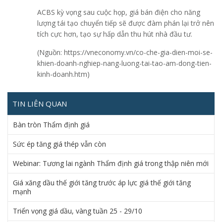
ACBS kỳ vọng sau cuộc họp, giá bán điện cho năng
lượng tái tạo chuyển tiếp sẽ được đàm phán lại trở nên
tích cực hơn, tạo sự hấp dẫn thu hút nhà đầu tư.
(Nguồn: https://vneconomy.vn/co-che-gia-dien-moi-se-
khien-doanh-nghiep-nang-luong-tai-tao-am-dong-tien-
kinh-doanh.htm)
TIN LIÊN QUAN
Bàn tròn Thẩm định giá
Sức ép tăng giá thép vẫn còn
Webinar: Tương lai ngành Thẩm định giá trong thập niên mới
Giá xăng dầu thế giới tăng trước áp lực giá thế giới tăng
mạnh
Triển vọng giá dầu, vàng tuần 25 - 29/10