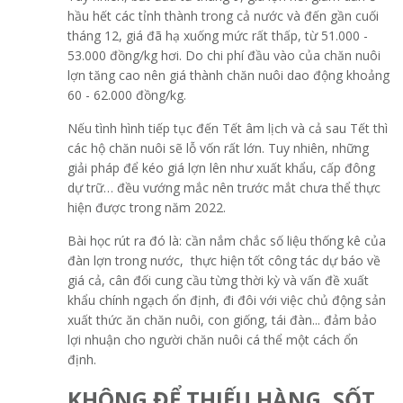
hầu hết các tỉnh thành trong cả nước và đến gần cuối
tháng 12, giá đã hạ xuống mức rất thấp, từ 51.000 -
53.000 đồng/kg hơi. Do chi phí đầu vào của chăn nuôi
lợn tăng cao nên giá thành chăn nuôi dao động khoảng
60 - 62.000 đồng/kg.
Nếu tình hình tiếp tục đến Tết âm lịch và cả sau Tết thì
các hộ chăn nuôi sẽ lỗ vốn rất lớn. Tuy nhiên, những
giải pháp để kéo giá lợn lên như xuất khẩu, cấp đông
dự trữ… đều vướng mắc nên trước mắt chưa thể thực
hiện được trong năm 2022.
Bài học rút ra đó là: cần nắm chắc số liệu thống kê của
đàn lợn trong nước, thực hiện tốt công tác dự báo về
giá cả, cân đối cung cầu từng thời kỳ và vấn đề xuất
khẩu chính ngạch ổn định, đi đôi với việc chủ động sản
xuất thức ăn chăn nuôi, con giống, tái đàn... đảm bảo
lợi nhuận cho người chăn nuôi cá thể một cách ổn
định.
KHÔNG ĐỂ THIẾU HÀNG, SỐT