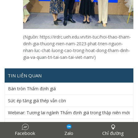
(Nguồn: https://irdrc.ueh.edu.vn/tin-tuc/hoi-thao-tham-
dinh-gia-thuong-nien-nam-2023-phat-trien-nguon-
nhan-luc-chat-luong-cao-trong-hoat-dong-tham-dinh-
gia-va-quan-tri-tai-san-tai-viet-nam/)
TIN LIÊN QUAN
Bàn tròn Thẩm định giá
Sức ép tăng giá thép vẫn còn
Webinar: Tương lai ngành Thẩm định giá trong thập niên mới
Giá xăng dầu thế giới tăng trước áp lực giá thế giới tăng
mạnh
Facebook
Zalo
Chỉ đường