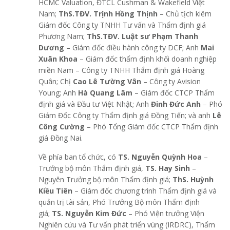
HCMC Valuation, ĐTCL Cushman & Wakefield Việt
Nam;
ThS.TĐV. Trịnh Hồng Thịnh
– Chủ tịch kiêm
Giám đốc Công ty TNHH Tư vấn và Thẩm định giá
Phương Nam;
ThS.TĐV. Luật sư Phạm Thanh
Dương
– Giám đốc điều hành công ty DCF; Anh
Mai
Xuân Khoa
– Giám đốc thẩm định khối doanh nghiệp
miền Nam – Công ty TNHH Thẩm định giá Hoàng
Quân; Chị
Cao Lê Tường Vân
– Công ty Avision
Young; Anh
Hà Quang Lâm
– Giám đốc CTCP Thẩm
định giá và Đầu tư Việt Nhật; Anh
Đinh Đức Anh
– Phó
Giám Đốc Công ty Thẩm định giá Đồng Tiến; và anh
Lê
Công Cường
– Phó Tổng Giám đốc CTCP Thẩm định
giá Đồng Nai.
Về phía ban tổ chức, có
TS. Nguyễn Quỳnh Hoa
–
Trưởng bộ môn Thẩm định giá,
TS. Hay Sinh
–
Nguyên Trưởng bộ môn Thẩm định giá;
ThS.
Huỳnh
Kiều Tiên
– Giám đốc chương trình Thẩm định giá và
quản trị tài sản, Phó Trưởng Bộ môn Thẩm định
giá;
TS. Nguyễn Kim Đức
– Phó Viện trưởng Viện
Nghiên cứu và Tư vấn phát triển vùng (IRDRC), Thẩm