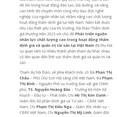
đề lớn trong hoạt động đào tạo, bồi dưỡng, và nâng
cao trình độ chuyên môn cũng như đạo đức nghề
nghiệp của nguồn nhân lực nhằm nâng cao chất lượng
hoạt động thẩm định giá tại Việt Nam. Nắm bắt được
nhu cầu thiết yếu của thị trường, hội thảo Thẩm định
giá thường niên
202
3
với chủ đề
Phát triển nguồn
nhân lực chất lượng cao trong hoạt động thẩm
định giá và quản trị tài sản tại Việt Nam
đã thu hút
sự quan tâm từ nhiều thành phần tham dự khác nhau
có liên quan đến lĩnh vực thẩm định giá và quản trị tài
sản.
Tham dự hội thảo, về phía khách mời, có Bà
Phan Thị
Châu
– Phó Chủ tịch Hội sáng chế Việt Nam; Bà
Phạm
Thị Bình
– Nguyên Phó vụ trưởng Ban vật giá Chính
phủ;
TS. Nguyễn Hoàng Bảo
– Trưởng bộ môn Kế
hoạch – Đầu tư – Phát triển; Chị
Hồ Thị Kim Oanh
–
Giám đốc bộ phận Định giá và Tư vấn – CBRE Việt
Nam
;
Chị
Phạm Thị Kiều Nga
– Giám đốc nhân sự –
CBRE Việt Nam, Chị
Nguyễn Thị Mỹ Linh
, Giám đốc