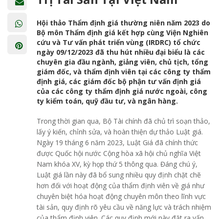
Hội thảo Thẩm định giá thường niên năm 2023 do
Bộ môn Thẩm định giá kết hợp cùng Viện Nghiên
cứu và Tư vấn phát triển vùng (IRDRC) tổ chức
ngày 09/12/2023 đã thu hút nhiều đại biểu là các
chuyên gia đầu ngành, giảng viên, chủ tịch, tổng
giám đốc, và thẩm định viên tại các công ty thẩm
định giá, các giám đốc bộ phận tư vấn định giá
của các công ty thẩm định giá nước ngoài, công
ty kiểm toán, quỹ đầu tư, và ngân hàng.
Trong thời gian qua, Bộ Tài chính đã chủ trì soạn thảo,
lấy ý kiến, chỉnh sửa, và hoàn thiện dự thảo Luật giá.
Ngày 19 tháng 6 năm 2023, Luật Giá đã chính thức
được Quốc hội nước Cộng hòa xã hội chủ nghĩa Việt
Nam khóa XV, kỳ họp thứ 5 thông qua. Đáng chú ý,
Luật giá lần này đã bổ sung nhiều quy định chặt chẽ
hơn đối với hoạt động của thẩm định viên về giá như
chuyên biệt hóa hoạt động chuyên môn theo lĩnh vực
tài sản, quy định rõ yêu cầu về năng lực và trách nhiệm
của thẩm định viên. Các quy định mới này đặt ra vấn