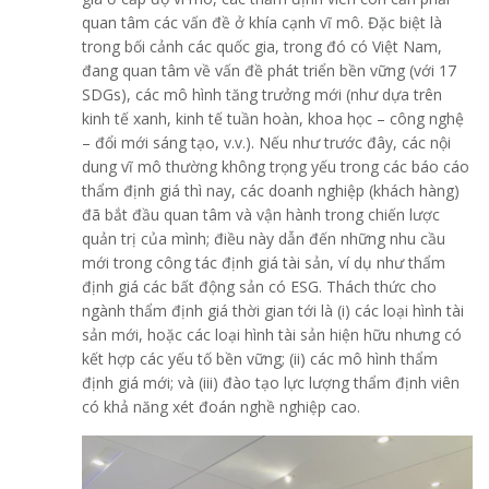
quan tâm các vấn đề ở khía cạnh vĩ mô. Đặc biệt là
trong bối cảnh các quốc gia, trong đó có Việt Nam,
đang quan tâm về vấn đề phát triển bền vững (với 17
SDGs), các mô hình tăng trưởng mới (như dựa trên
kinh tế xanh, kinh tế tuần hoàn, khoa học – công nghệ
– đổi mới sáng tạo, v.v.). Nếu như trước đây, các nội
dung vĩ mô thường không trọng yếu trong các báo cáo
thẩm định giá thì nay, các doanh nghiệp (khách hàng)
đã bắt đầu quan tâm và vận hành trong chiến lược
quản trị của mình; điều này dẫn đến những nhu cầu
mới trong công tác định giá tài sản, ví dụ như thẩm
định giá các bất động sản có ESG. Thách thức cho
ngành thẩm định giá thời gian tới là (i) các loại hình tài
sản mới, hoặc các loại hình tài sản hiện hữu nhưng có
kết hợp các yếu tố bền vững; (ii) các mô hình thẩm
định giá mới; và (iii) đào tạo lực lượng thẩm định viên
có khả năng xét đoán nghề nghiệp cao.