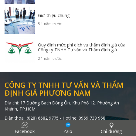
Giới thiệu chung
5 1 năm trước
Quy định mức phí dịch vụ thẩm định giá của
Công ty TNHH Tư vấn và Thẩm định giá
Phương Nam
2 1 năm trước
CÔNG TY TNHH TƯ VẤN VÀ THẨM
ĐỊNH GIÁ PHƯƠNG NAM
Địa chỉ:
17 Đường Bạch Đông Ôn, Khu Phố 12, Phường An
Khánh, TP.HCM
Điện thoại:
(028) 6682 9775
- Hotline:
0969 739 968
Email:
ceopnvc@gmail.com
Facebook
Zalo
Chỉ đường