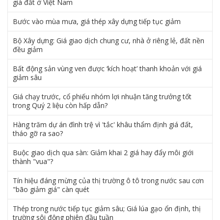
giá đất ở Việt Nam
Bước vào mùa mưa, giá thép xây dựng tiếp tục giảm
Bộ Xây dựng: Giá giao dịch chung cư, nhà ở riêng lẻ, đất nền
đều giảm
Bất động sản vùng ven được ‘kích hoạt’ thanh khoản với giá
giảm sâu
Giá chạy trước, cổ phiếu nhóm lợi nhuận tăng trưởng tốt
trong Quý 2 liệu còn hấp dẫn?
Hàng trăm dự án đình trệ vì 'tắc' khâu thẩm định giá đất,
tháo gỡ ra sao?
Buộc giao dịch qua sàn: Giảm khai 2 giá hay đẩy môi giới
thành "vua"?
Tín hiệu đáng mừng của thị trường ô tô trong nước sau cơn
"bão giảm giá" càn quét
Thép trong nước tiếp tục giảm sâu; Giá lúa gạo ổn định, thị
trường sôi động phiên đầu tuần