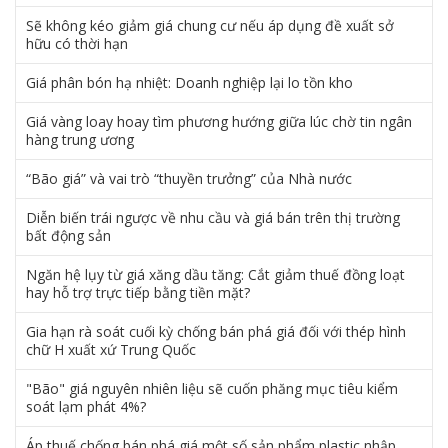
Sẽ không kéo giảm giá chung cư nếu áp dụng đề xuất sở
hữu có thời hạn
Giá phân bón hạ nhiệt: Doanh nghiệp lại lo tồn kho
Giá vàng loay hoay tìm phương hướng giữa lúc chờ tin ngân
hàng trung ương
“Bão giá” và vai trò “thuyền trưởng” của Nhà nước
Diễn biến trái ngược về nhu cầu và giá bán trên thị trường
bất động sản
Ngăn hệ lụy từ giá xăng dầu tăng: Cắt giảm thuế đồng loạt
hay hỗ trợ trực tiếp bằng tiền mặt?
Gia hạn rà soát cuối kỳ chống bán phá giá đối với thép hình
chữ H xuất xứ Trung Quốc
"Bão" giá nguyên nhiên liệu sẽ cuốn phăng mục tiêu kiểm
soát lạm phát 4%?
Áp thuế chống bán phá giá một số sản phẩm plastic nhập