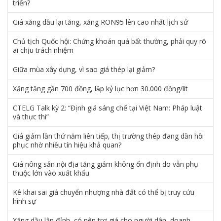
triển?
Giá xăng dầu lại tăng, xăng RON95 lên cao nhất lịch sử
Chủ tịch Quốc hội: Chứng khoán quá bất thường, phải quy rõ
ai chịu trách nhiệm
Giữa mùa xây dựng, vì sao giá thép lại giảm?
Xăng tăng gần 700 đồng, lập kỷ lục hơn 30.000 đồng/lít
CTELG Talk kỳ 2: “Định giá sáng chế tại Việt Nam: Pháp luật
và thực thi”
Giá giảm lần thứ năm liên tiếp, thị trường thép đang dần hồi
phục nhờ nhiều tín hiệu khả quan?
Giá nông sản nội địa tăng giảm không ổn định do vẫn phụ
thuộc lớn vào xuất khẩu
Kê khai sai giá chuyển nhượng nhà đất có thể bị truy cứu
hình sự
Xăng dầu lập đỉnh, có nên trợ giá cho người dân, doanh