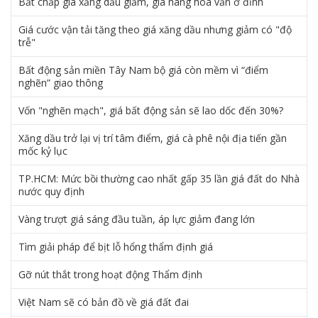
Bất chấp giá xăng dầu giảm, giá hàng hóa vẫn ở đỉnh
Giá cước vận tải tăng theo giá xăng dầu nhưng giảm có "độ
trễ"
Bất động sản miền Tây Nam bộ giá còn mềm vì “điểm
nghẽn” giao thông
Vốn "nghẽn mạch", giá bất động sản sẽ lao dốc đến 30%?
Xăng dầu trở lại vị trí tâm điểm, giá cà phê nội địa tiến gần
mốc kỷ lục
TP.HCM: Mức bồi thường cao nhất gấp 35 lần giá đất do Nhà
nước quy định
Vàng trượt giá sáng đầu tuần, áp lực giảm đang lớn
Tìm giải pháp để bịt lỗ hổng thẩm định giá
Gỡ nút thắt trong hoạt động Thẩm định
Việt Nam sẽ có bản đồ về giá đất đai