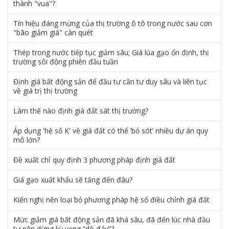
thành "vua"?
Tín hiệu đáng mừng của thị trường ô tô trong nước sau cơn
"bão giảm giá" càn quét
Thép trong nước tiếp tục giảm sâu; Giá lúa gạo ổn định, thị
trường sôi động phiên đầu tuần
Định giá bất động sản để đầu tư cần tư duy sâu và liên tục
về giá trị thị trường
Làm thế nào định giá đất sát thị trường?
Áp dụng 'hệ số K' về giá đất có thể ‘bỏ sót’ nhiều dự án quy
mô lớn?
Đề xuất chỉ quy định 3 phương pháp định giá đất
Giá gạo xuất khẩu sẽ tăng đến đâu?
Kiến nghị nên loại bỏ phương pháp hệ số điều chỉnh giá đất
Mức giảm giá bất động sản đã khá sâu, đã đến lúc nhà đầu
tư nên dừng kỳ vọng “dò đáy”?