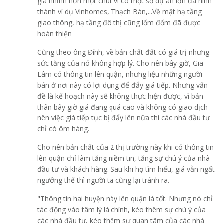
giá nhỉnh hơn một chút vì có một số dự án lớn đã hình
thành ví dụ Vinhomes, Thạch Bàn,...Về mặt hạ tầng
giao thông, hạ tầng đô thị cũng lốm đốm đã được
hoàn thiện
Cũng theo ông Đính, về bản chất đất có giá trị nhưng
sức tăng của nó không hợp lý. Cho nên bây giờ, Gia
Lâm có thông tin lên quận, nhưng liệu những người
bán ở nơi này có lợi dụng để đẩy giá tiếp. Nhưng vấn
đề là kế hoạch này sẽ không thực hiện được, vì bản
thân bây giờ giá đang quá cao và không có giao dịch
nên việc giá tiếp tục bị đẩy lên nữa thì các nhà đầu tư
chỉ có ôm hàng.
Cho nên bản chất của 2 thị trường này khi có thông tin
lên quận chỉ làm tăng niềm tin, tăng sự chú ý của nhà
đầu tư và khách hàng. Sau khi họ tìm hiểu, giá vẫn ngất
ngưởng thế thì người ta cũng lại tránh ra.
"Thông tin hai huyện này lên quận là tốt. Nhưng nó chỉ
tác động vào tâm lý là chính, kéo thêm sự chú ý của
các nhà đầu tư, kéo thêm sự quan tâm của các nhà