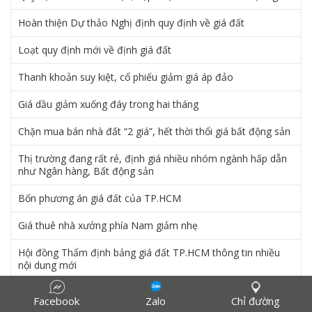
Hoàn thiện Dự thảo Nghị định quy định về giá đất
Loạt quy định mới về định giá đất
Thanh khoản suy kiệt, cổ phiếu giảm giá áp đảo
Giá dầu giảm xuống đáy trong hai tháng
Chặn mua bán nhà đất “2 giá”, hết thời thổi giá bất động sản
Thị trường đang rất rẻ, định giá nhiều nhóm ngành hấp dẫn
như Ngân hàng, Bất động sản
Bốn phương án giá đất của TP.HCM
Giá thuê nhà xưởng phía Nam giảm nhẹ
Hội đồng Thẩm định bảng giá đất TP.HCM thông tin nhiều
nội dung mới
Hơn 250 bài tham dự cuộc thi viết “Thẩm định giá Việt Nam
Facebook
Zalo
Chỉ đường
vì sự phát triển kinh tế - xã hội của đất nước"