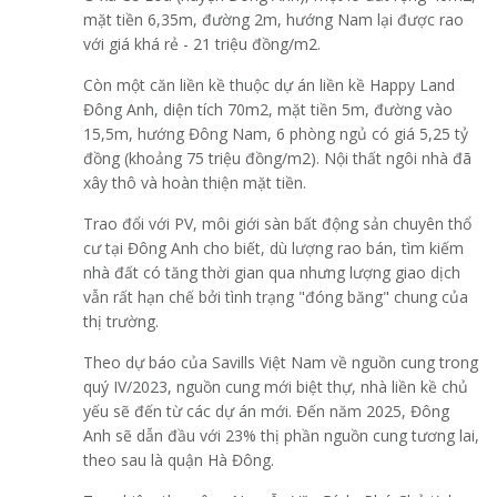
mặt tiền 6,35m, đường 2m, hướng Nam lại được rao
với giá khá rẻ - 21 triệu đồng/m2.
Còn một căn liền kề thuộc dự án liền kề Happy Land
Đông Anh, diện tích 70m2, mặt tiền 5m, đường vào
15,5m, hướng Đông Nam, 6 phòng ngủ có giá 5,25 tỷ
đồng (khoảng 75 triệu đồng/m2). Nội thất ngôi nhà đã
xây thô và hoàn thiện mặt tiền.
Trao đổi với PV, môi giới sàn bất động sản chuyên thổ
cư tại Đông Anh cho biết, dù lượng rao bán, tìm kiếm
nhà đất có tăng thời gian qua nhưng lượng giao dịch
vẫn rất hạn chế bởi tình trạng "đóng băng" chung của
thị trường.
Theo dự báo của Savills Việt Nam về nguồn cung trong
quý IV/2023, nguồn cung mới biệt thự, nhà liền kề chủ
yếu sẽ đến từ các dự án mới. Đến năm 2025, Đông
Anh sẽ dẫn đầu với 23% thị phần nguồn cung tương lai,
theo sau là quận Hà Đông.