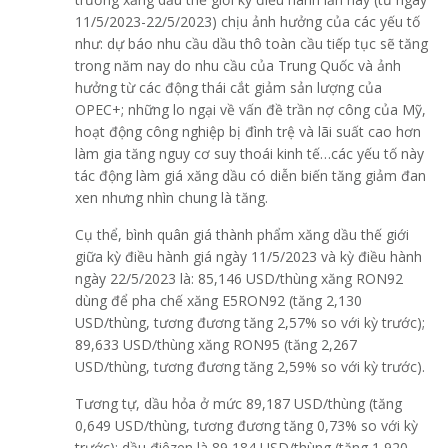
11/5/2023-22/5/2023) chịu ảnh hưởng của các yếu tố
như: dự báo nhu cầu dầu thô toàn cầu tiếp tục sẽ tăng
trong năm nay do nhu cầu của Trung Quốc và ảnh
hưởng từ các động thái cắt giảm sản lượng của
OPEC+; những lo ngại về vấn đề trần nợ công của Mỹ,
hoạt động công nghiệp bị đình trệ và lãi suất cao hơn
làm gia tăng nguy cơ suy thoái kinh tế…các yếu tố này
tác động làm giá xăng dầu có diễn biến tăng giảm đan
xen nhưng nhìn chung là tăng.
Cụ thể, bình quân giá thành phẩm xăng dầu thế giới
giữa kỳ điều hành giá ngày 11/5/2023 và kỳ điều hành
ngày 22/5/2023 là: 85,146 USD/thùng xăng RON92
dùng để pha chế xăng E5RON92 (tăng 2,130
USD/thùng, tương đương tăng 2,57% so với kỳ trước);
89,633 USD/thùng xăng RON95 (tăng 2,267
USD/thùng, tương đương tăng 2,59% so với kỳ trước).
Tương tự, dầu hỏa ở mức 89,187 USD/thùng (tăng
0,649 USD/thùng, tương đương tăng 0,73% so với kỳ
trước); dầu điêzen là 89,184 USD/thùng (tăng 1,920