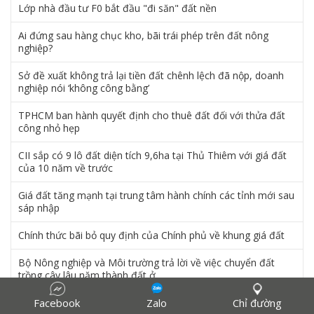
Lớp nhà đầu tư F0 bắt đầu "đi săn" đất nền
Ai đứng sau hàng chục kho, bãi trái phép trên đất nông
nghiệp?
Sở đề xuất không trả lại tiền đất chênh lệch đã nộp, doanh
nghiệp nói ‘không công bằng’
TPHCM ban hành quyết định cho thuê đất đối với thửa đất
công nhỏ hẹp
CII sắp có 9 lô đất diện tích 9,6ha tại Thủ Thiêm với giá đất
của 10 năm về trước
Giá đất tăng mạnh tại trung tâm hành chính các tỉnh mới sau
sáp nhập
Chính thức bãi bỏ quy định của Chính phủ về khung giá đất
Bộ Nông nghiệp và Môi trường trả lời về việc chuyển đất
trồng cây lâu năm thành đất ở
HoREA đề nghị sửa quy định về tiền sử dụng đất trong dự
Facebook
Zalo
Chỉ đường