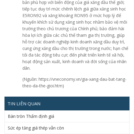
bản phù hợp với biến động của giá xăng dầu thế giới;
tiếp tục duy trì mức chênh lệch giá giữa xăng sinh học
E5RON92 và xăng khoáng RON95 ở mức hợp lý để
khuyến khích sử dụng xăng sinh học nhằm bảo vệ môi
trường theo chủ trương của Chính phủ; bảo đảm hài
hòa lợi ích giữa các chủ thể tham gia thị trường, giúp
hỗ trợ các doanh nghiệp kinh doanh xăng dầu duy trì,
cung ứng xăng dầu cho thị trường trong nước; hạn chế
tối đa tác động tiêu cực đến phát triển kinh tế xã hội,
hoạt động sản xuất, kinh doanh và đời sống của nhân
dân.
(Nguồn: https://vneconomy.vn/gia-xang-dau-bat-tang-
theo-da-the-gioi.htm)
TIN LIÊN QUAN
Bàn tròn Thẩm định giá
Sức ép tăng giá thép vẫn còn