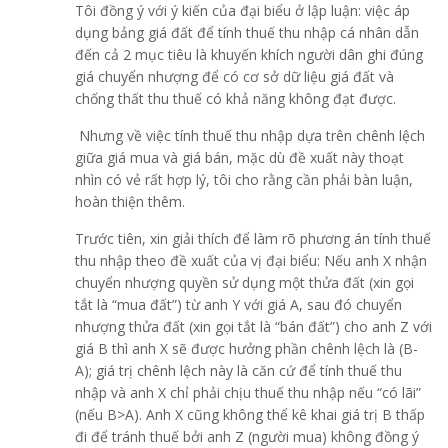
Tôi đồng ý với ý kiến của đại biểu ở lập luận: việc áp
dụng bảng giá đất để tính thuế thu nhập cá nhân dẫn
đến cả 2 mục tiêu là khuyến khích người dân ghi đúng
giá chuyển nhượng để có cơ sở dữ liệu giá đất và
chống thất thu thuế có khả năng không đạt được.
Nhưng về việc tính thuế thu nhập dựa trên chênh lệch
giữa giá mua và giá bán, mặc dù đề xuất này thoạt
nhìn có vẻ rất hợp lý, tôi cho rằng cần phải bàn luận,
hoàn thiện thêm.
Trước tiên, xin giải thích để làm rõ phương án tính thuế
thu nhập theo đề xuất của vị đại biểu: Nếu anh X nhận
chuyển nhượng quyền sử dụng một thửa đất (xin gọi
tắt là “mua đất”) từ anh Y với giá A, sau đó chuyển
nhượng thửa đất (xin gọi tắt là “bán đất”) cho anh Z với
giá B thì anh X sẽ được hưởng phần chênh lệch là (B-
A); giá trị chênh lệch này là căn cứ để tính thuế thu
nhập và anh X chỉ phải chịu thuế thu nhập nếu “có lãi”
(nếu B>A). Anh X cũng không thể kê khai giá trị B thấp
đi để tránh thuế bởi anh Z (người mua) không đồng ý