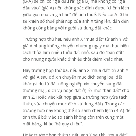
(B-A) sẽ chỉ có “giá đầu ra” (giá B) mà không có “giá
đầu vào” (giá A) nên không xác định được “chênh lệch
giữa giá mua và giá bán” để tính thuế. Nếu coi A=0 thì
sẽ khiến số thuế phải nộp của anh X tăng lên, dẫn đến
không công bằng với người sử dụng đất khác.
Trường hợp thứ hai,
nếu anh X “mua đất” từ anh Y với
giá A nhưng không chuyển nhượng ngay mà thực hiện
tách thửa làm nhiều thửa đất nhỏ, sau đó “bán đất”
cho những người khác ở nhiều thời điểm khác nhau.
Hay trường hợp thứ ba,
nếu anh X “mua đất” từ anh Y
với giá A sau đó xin chuyển mục đích sang loại đất
khác (ví dụ từ đất nông nghiệp xin chuyển sang đất
thương mại, dịch vụ hoặc đất ở) rồi mới “bán đất” cho
anh Z. Hoặc việc kết hợp giữa 2 trường hợp (vừa tách
thửa, vừa chuyển mục đích sử dụng đất). Trong các
trường hợp này không thể so sánh chênh lệch (B-A) để
tính thuế bởi việc so sánh không còn trên cùng một
mặt bằng, khác “hệ quy chiếu”.
Hoặc trường hợp thứ tư,
nếu anh X sau khi “mua đất”