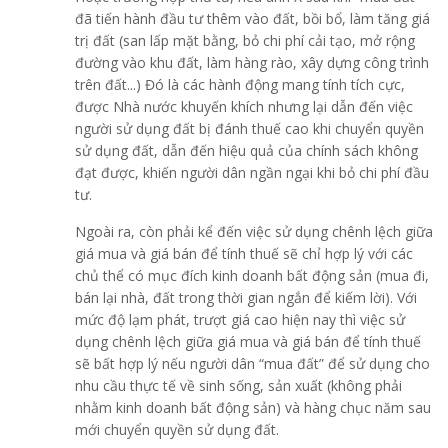
đã tiến hành đầu tư thêm vào đất, bồi bổ, làm tăng giá
trị đất (san lấp mặt bằng, bỏ chi phí cải tạo, mở rộng
đường vào khu đất, làm hàng rào, xây dựng công trình
trên đất...) Đó là các hành động mang tính tích cực,
được Nhà nước khuyến khích nhưng lại dẫn đến việc
người sử dụng đất bị đánh thuế cao khi chuyển quyền
sử dụng đất, dẫn đến hiệu quả của chính sách không
đạt được, khiến người dân ngần ngại khi bỏ chi phí đầu
tư.
Ngoài ra,
còn phải kể đến việc sử dụng chênh lệch giữa
giá mua và giá bán để tính thuế sẽ chỉ hợp lý với các
chủ thể có mục đích kinh doanh bất động sản (mua đi,
bán lại nhà, đất trong thời gian ngắn để kiếm lời). Với
mức độ lạm phát, trượt giá cao hiện nay thì việc sử
dụng chênh lệch giữa giá mua và giá bán để tính thuế
sẽ bất hợp lý nếu người dân “mua đất” để sử dụng cho
nhu cầu thực tế về sinh sống, sản xuất (không phải
nhằm kinh doanh bất động sản) và hàng chục năm sau
mới chuyển quyền sử dụng đất.